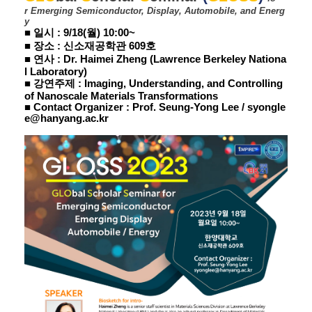
r
Emerging
Semiconductor,
Display, Automobile, and Energ
y
■ 일시 : 9/18(월) 10:00~
■ 장소 : 신소재공학관 609호
■ 연사 : Dr. Haimei Zheng (Lawrence Berkeley Nationa
l Laboratory)
■ 강연주제 : Imaging, Understanding, and Controlling
of Nanoscale Materials Transformations
■ Contact Organizer : Prof. Seung-Yong Lee /
syongle
e@hanyang.ac.kr