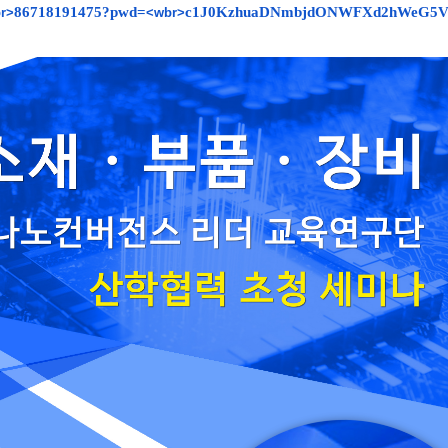
86718191475?pwd=
c1J0KzhuaDNmbjdONWFXd2hWeG5V
r>
<wbr>