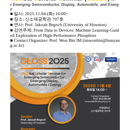
r
Emerging
Semiconductor,
Display, Automobile, and Energ
y
■ 일시:
2025.11.04.(화) 16:00~
■ 장소:
신소재공학관 707호
■ 연사:
Prof. Jakoah Brgoch (University of Houston)
■ 강연주제:
From Data to Devices: Machine Learning-Guid
ed Exploration of High-Performance Phosphors
■
Contact Organizer:
Prof. Won Bin IM (imwonbin@hanyan
g.ac.kr)