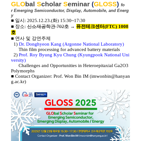
GLO
bal
S
cholar
S
eminar
(
GLOSS
)
fo
r
Emerging
Semiconductor,
Display, Automobile, and Energ
y
■ 일시:
2025.12.23.(화) 15:30~17:30
■ 장소:
신소재공학관
702
호
→
퓨전테크센터
(FTC) 1008
호
■ 연사 및 강연주제
1)
Dr. Donghyeon Kang (Argonne National Laboratory)
Thin film processing for advanced battery materials
2)
Prof. Roy Byung Kyu Chung (Kyungpook National Uni
versity)
Challenges and Opportunities in Heteroepitaxial Ga2O3
Polymorphs
■
Contact Organizer:
Prof. Won Bin IM (imwonbin@hanyan
g.ac.kr)