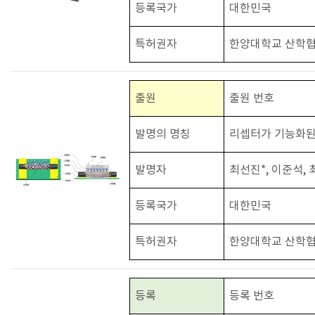
등록국가
대한민국
특허권자
한양대학교 산학
출원
출원 번호
발명의 명칭
리셉터가 기능화된 
발명자
최선진*, 이준석,
등록국가
대한민국
특허권자
한양대학교 산학협
등록
등록 번호