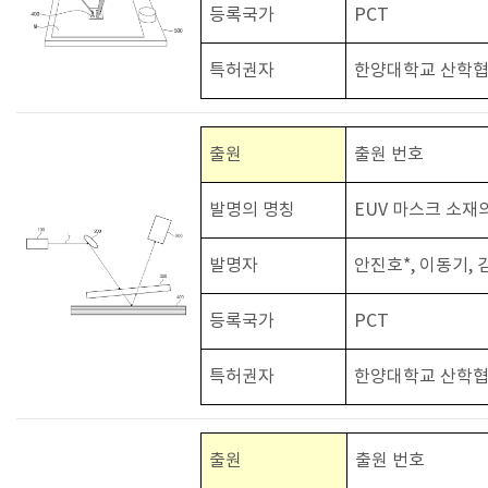
등록국가
PCT
특허권자
한양대학교 산학
출원
출원 번호
발명의 명칭
EUV 마스크 소재
발명자
안진호*, 이동기, 
등록국가
PCT
특허권자
한양대학교 산학
출원
출원 번호