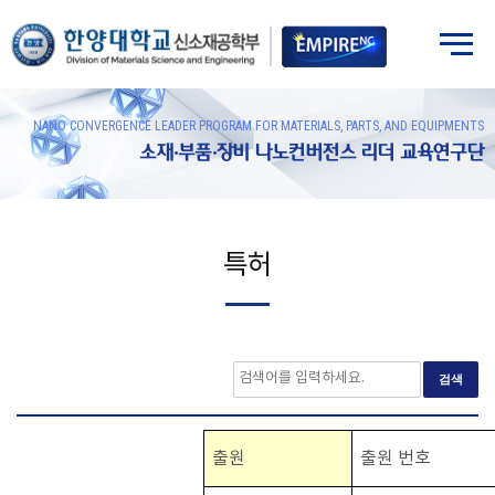
NANO CONVERGENCE LEADER PROGRAM FOR MATERIALS, PARTS, AND EQUIPMENTS
소재·부품·장비 나노컨버전스 리더 교육연구단
특허
검색어를 입력하세요.
검색
출원
출원 번호