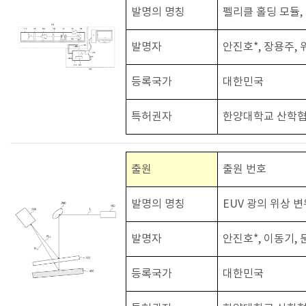
발명의 명칭
펠리클 홀딩 모듈,
발명자
안진호*, 장용주,
등록국가
대한민국
특허권자
한양대학교 산학
출원
출원 번호
발명의 명칭
EUV 광의 위상 
발명자
안진호*, 이동기,
등록국가
대한민국