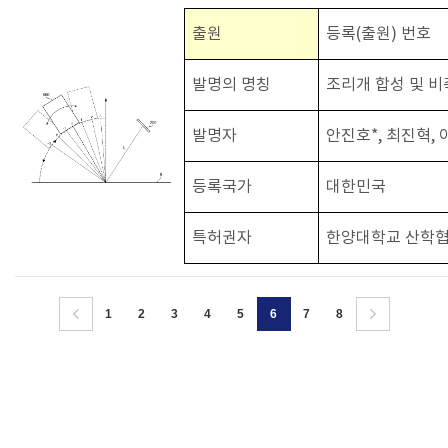
출원
등록(출원) 번호
발명의 명칭
조리개 합성 및 
발명자
안진호*, 최진혁,
등록국가
대한민국
특허권자
한양대학교 산학
1
2
3
4
5
6
7
8