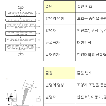
출원
출원 번호
발명의 명칭
보호층 증착을 통한
발명자
안진호*, 위성주,
등록국가
대한민국
특허권자
한양대학교 산학
출원
출원 번호
발명의 명칭
조명계 조절을 통한
발명자
안진호*, 이동기, 