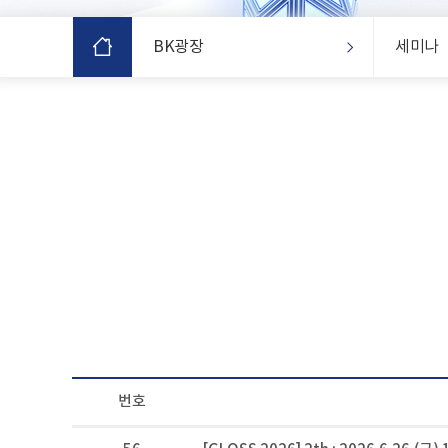
BK광장
세미나
번호